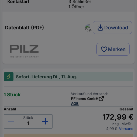
Kontaktart
3 Schließer
1 Öffner
Datenblatt (PDF)
Download
Merken
Sofort-Lieferung Di., 11. Aug.
1 Stück
Verkauf und Versand:
PF items GmbH
AGB
Anzahl
Gesamt
172,99 €
Stück
zzgl. MwSt.
4,99 €
Versand