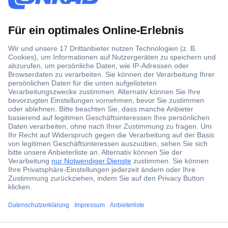
Der Conrad Newsletter
Jetzt anmelden und exklusive Aktionen,
aktuelle News und Angebote immer zuerst
erhalten.
Jetzt anmelden
Filialen
Versandkostenfrei ab 100,00 € zzgl. MwSt. **
Angebotsservice
ccp.user.init.failed.titl