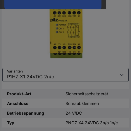
oder
eine
Hst.-
Teile-
Nr.
ein
Varianten
Produkt-Art
Sicherheitsschaltgerät
Anschluss
Schraubklemmen
Betriebsspannung
24 V/DC
Typ
PNOZ X4 24VDC 3n/o 1n/c