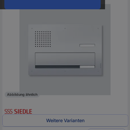
oder
eine
Hst.-
Teile-
Nr.
ein
Abbildung ähnlich
Weitere Varianten