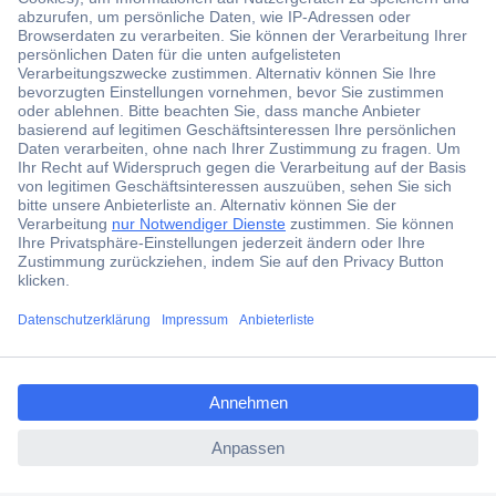
Der Conrad Newsletter
Jetzt anmelden und exklusive Aktionen,
aktuelle News und Angebote immer zuerst
erhalten.
Jetzt anmelden
ccp.user.init.failed.titl
Filialen
e
Versandkostenfrei ab 100,00 € zzgl. MwSt. **
ccp.user.init.failed
Angebotsservice
Beschaffungsservice