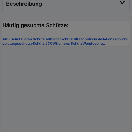
Beschreibung
Häufig gesuchte Schütze:
ABB Schütz
Eaton Schütz
Halbleiterschütz
Hilfsschütze
Installationsschütze
Leistungsschütze
Schütz 230V
Siemens Schütz
Wendeschütz