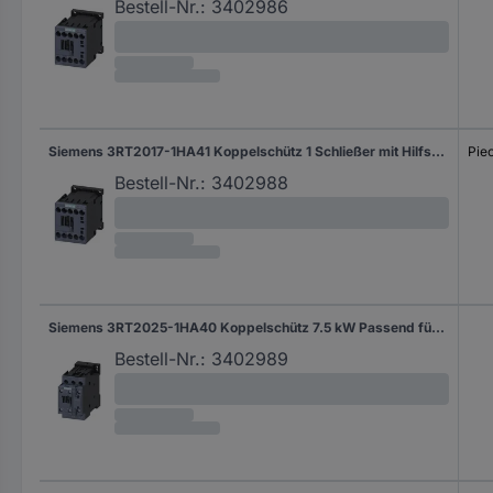
Bestell-Nr.:
3402986
Siemens 3RT2017-1HA41 Koppelschütz 1 Schließer mit Hilfskontakt Passend für Marke (Relais): Siemens Piece 1 St.
Pie
Bestell-Nr.:
3402988
Siemens 3RT2025-1HA40 Koppelschütz 7.5 kW Passend für Marke (Relais): Siemens 1 St.
Bestell-Nr.:
3402989