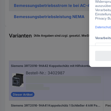
Bemessungsbetriebsstrom Ie bei AC-4, 400 V
Bemessungsbetriebsleistung NEMA
Varianten
(Alle Angaben sind zzgl. gesetzl. MwSt., zzgl. Versan
Ver
Siemens 3RT2016-1HA42 Koppelschütz mit Hilfskontakt Piece 1 St.
Pie
Bestell-Nr.:
3402987
Dieser Artikel
Siemens 3RT2016-1HA41 Koppelschütz 1 Schließer 4 kW Passend für Marke (Relais): Siemens Piece 1 St.
Pie