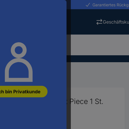
erungen in 24h
Garantiertes Rück
Geschäftsk
ng
Schalttechnik
Schütze
ch bin Privatkunde
z mit Hilfskontakt Piece 1 St.
02987