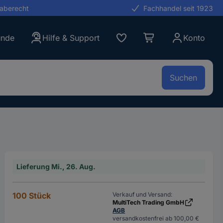
gaberecht
Fachhandel seit 1923
unde
Hilfe & Support
Konto
Suchen
Lieferung Mi., 26. Aug.
100 Stück
Verkauf und Versand:
MultiTech Trading GmbH
AGB
versandkostenfrei ab 100,00 €