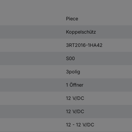
Piece
Koppelschütz
3RT2016-1HA42
S00
3polig
1 Öffner
12 V/DC
12 V/DC
12 - 12 V/DC