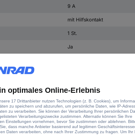
9 A
mit Hilfskontakt
1 St.
Ja
4 kW
3
1
9 A
22 A
DC