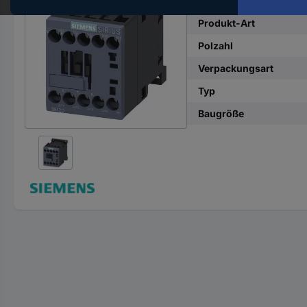
Hst.-
Teile-
Produkt-Art
Nr.
Polzahl
ein
Verpackungsart
Typ
Baugröße