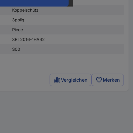
Koppelschütz
3polig
Piece
3RT2016-1HA42
S00
Vergleichen
Merken