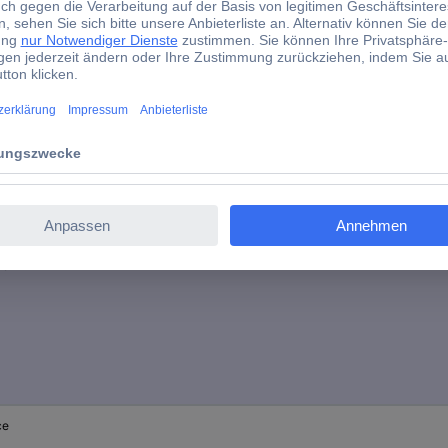
8.5 A
3.67749375
d)
packungsart
ce
ce