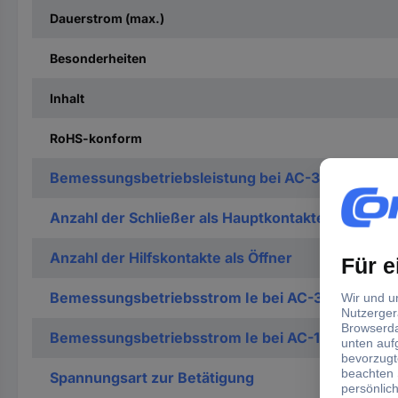
Dauerstrom (max.)
Besonderheiten
Inhalt
RoHS-konform
Bemessungsbetriebsleistung bei AC-3, 400 V
Anzahl der Schließer als Hauptkontakte
Anzahl der Hilfskontakte als Öffner
Bemessungsbetriebsstrom Ie bei AC-3, 400 V
Bemessungsbetriebsstrom Ie bei AC-1, 400 V
Spannungsart zur Betätigung