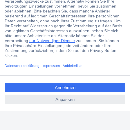
Der Conrad Newsletter
Jetzt anmelden und exklusive Aktionen,
aktuelle News und Angebote immer zuerst
erhalten.
Jetzt anmelden
ccp.user.init.failed.titl
Filialen
e
Versandkostenfrei ab 100,00 € zzgl. MwSt. **
ccp.user.init.failed
Angebotsservice
Beschaffungsservice
Für Geschäftskunden