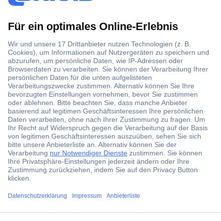
Der Conrad Newsletter
Jetzt anmelden und exklusive Aktionen,
aktuelle News und Angebote immer zuerst
erhalten.
Jetzt anmelden
Filialen
Versandkostenfrei ab 100,00 € zzgl. MwSt. **
Angebotsservice
ccp.user.init.failed.titl