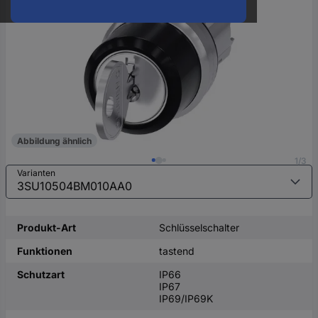
oder
eine
Hst.-
Teile-
Nr.
ein
Abbildung ähnlich
1/3
Varianten
Produkt-Art
Schlüsselschalter
Funktionen
tastend
Schutzart
IP66
IP67
IP69/IP69K