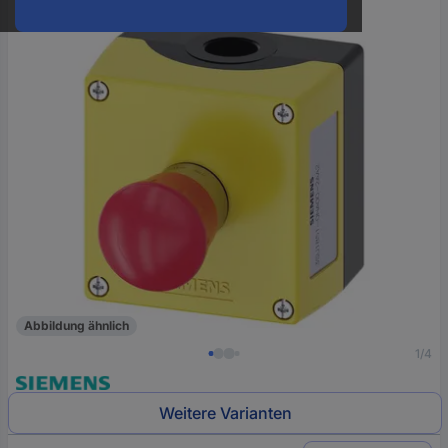
oder
eine
Hst.-
Teile-
Nr.
ein
Abbildung ähnlich
1/4
Weitere Varianten