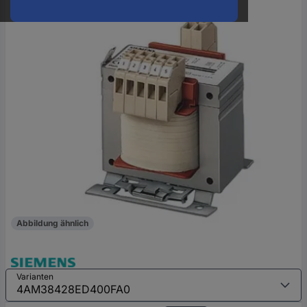
oder
eine
Hst.-
Teile-
Nr.
ein
Abbildung ähnlich
Varianten