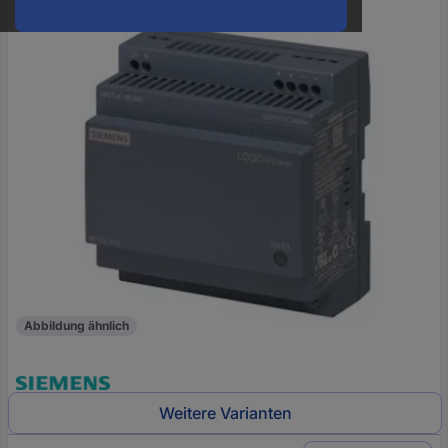
oder
eine
Hst.-
Teile-
Nr.
ein
Abbildung ähnlich
Weitere Varianten