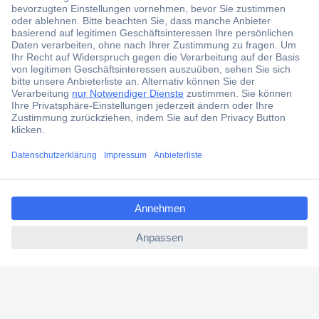
Der Conrad Newsletter
Jetzt anmelden und exklusive Aktionen,
aktuelle News und Angebote immer zuerst
erhalten.
Jetzt anmelden
ccp.user.init.failed.titl
Filialen
e
Versandkostenfrei ab 100,00 € zzgl. MwSt. **
ccp.user.init.failed
Angebotsservice
Beschaffungsservice
Für Geschäftskunden