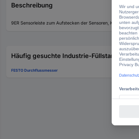
Beschreibung
9ER Sensorleiste zum Aufstecken der Sensoren, KO SENTRON P
Häufig gesuchte Industrie-Füllstandssenso
FESTO Durchflussmesser