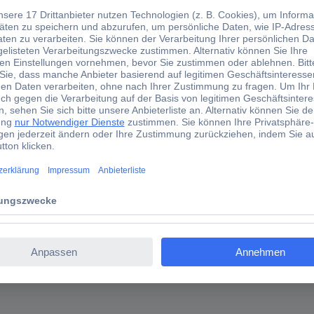
AC - Spezialisten in der Messwerterfassung.
ren, Industrie-Durchflusssensoren: