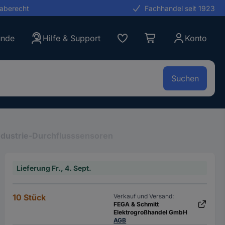
gaberecht
Fachhandel seit 1923
unde
Hilfe & Support
Konto
Suchen
Industrie-Durchflusssensoren
Lieferung Fr., 4. Sept.
10 Stück
Verkauf und Versand:
FEGA & Schmitt
Elektrogroßhandel GmbH
AGB