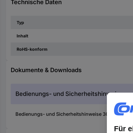
Technische Daten
Typ
Inhalt
RoHS-konform
Dokumente & Downloads
Bedienungs- und Sicherheitshinweise
Bedienungs- und Sicherheitshinweise 3044928 Sie