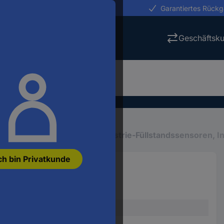
erungen in 24h
Garantiertes Rück
Geschäftsk
ng
Industriesensoren
Industrie-Füllstandssensoren, 
ch bin Privatkunde
8
7KT1238