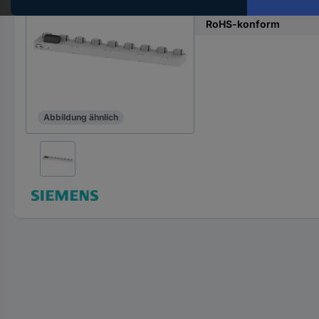
Inhalt
Hst.-
Teile-
RoHS-konform
Nr.
ein
Abbildung ähnlich