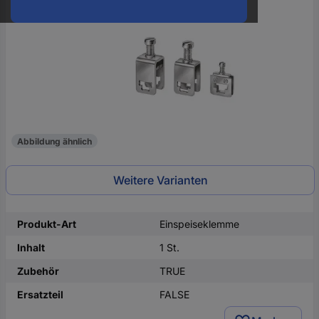
oder
eine
Hst.-
Teile-
Nr.
ein
Abbildung ähnlich
Weitere Varianten
Produkt-Art
Einspeiseklemme
Inhalt
1 St.
Zubehör
TRUE
Ersatzteil
FALSE