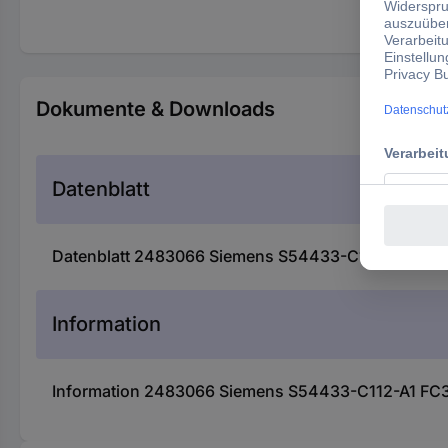
Dokumente & Downloads
Datenblatt
Datenblatt 2483066 Siemens S54433-C112-A1 FC361
Information
Information 2483066 Siemens S54433-C112-A1 FC36