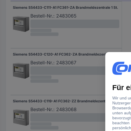
Siemens S54433-C111-A1 FC361-ZA Brandmeldezentrale 1 St.
Bestell-Nr.:
2483065
Siemens S54433-C120-A1 FC362-ZA Brandmeldezentrale 1 St.
Bestell-Nr.:
2483067
Siemens S54433-C119-A1 FC362-ZZ Brandmeldezentrale 1 St.
Bestell-Nr.:
2483068