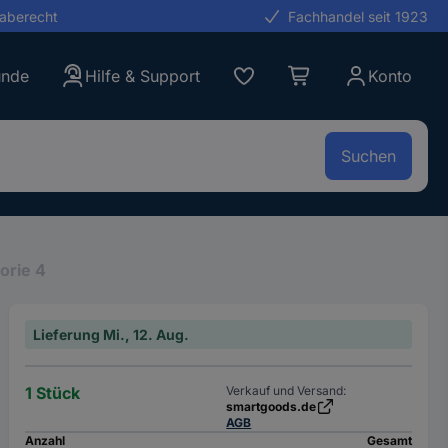
gaberecht
Fachhandel seit 1923
unde
Hilfe & Support
Konto
Suchen
orie 4
Lieferung Mi., 12. Aug.
1 Stück
Verkauf und Versand:
smartgoods.de
AGB
Anzahl
Gesamt