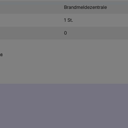
Brandmeldezentrale
1 St.
0
d)