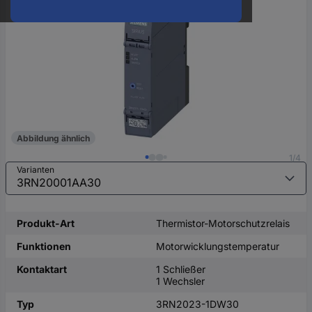
oder
eine
Hst.-
Teile-
Nr.
ein
Abbildung ähnlich
1/4
Varianten
Produkt-Art
Thermistor-Motorschutzrelais
Funktionen
Motorwicklungstemperatur
Kontaktart
1 Schließer
1 Wechsler
Typ
3RN2023-1DW30