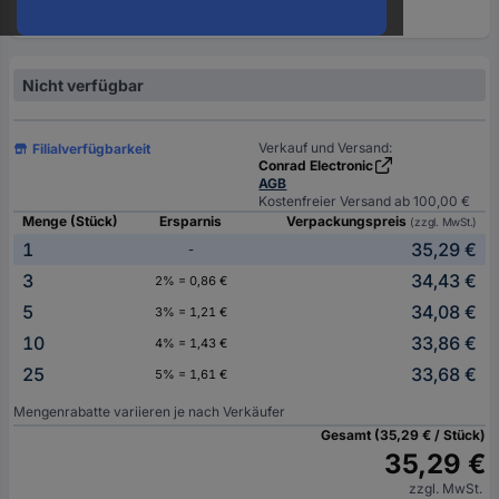
oder
eine
Hst.-
Teile-
Nicht verfügbar
Nr.
ein
Verkauf und Versand:
Filialverfügbarkeit
Conrad Electronic
AGB
Kostenfreier Versand ab 100,00 €
Menge (Stück)
Ersparnis
Verpackungspreis
(zzgl. MwSt.)
1
35,29 €
-
3
34,43 €
2% = 0,86 €
5
34,08 €
3% = 1,21 €
10
33,86 €
4% = 1,43 €
25
33,68 €
5% = 1,61 €
Mengenrabatte variieren je nach Verkäufer
Gesamt (35,29 € / Stück)
35,29 €
zzgl. MwSt.