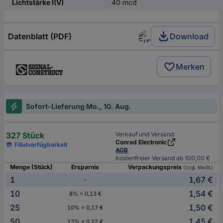
Lichtstärke I(V)
40 mcd
Datenblatt (PDF)
Download
Merken
Sofort-Lieferung Mo., 10. Aug.
327 Stück
Verkauf und Versand:
Conrad Electronic
Filialverfügbarkeit
AGB
Kostenfreier Versand ab 100,00 €
Menge (Stück)
Ersparnis
Verpackungspreis
(zzgl. MwSt.)
1
1,67 €
-
10
1,54 €
8% = 0,13 €
25
1,50 €
10% = 0,17 €
50
1,45 €
13% = 0,22 €