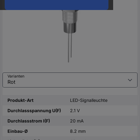
oder
eine
Hst.-
Teile-
Nr.
ein
Varianten
Produkt-Art
LED-Signalleuchte
Durchlassspannung U(F)
2.1 V
Durchlassstrom I(F)
20 mA
Einbau-Ø
8.2 mm