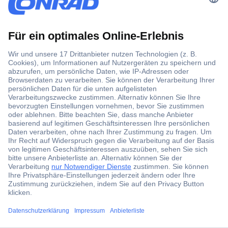
Der Conrad Newsletter
Jetzt anmelden und exklusive Aktionen,
aktuelle News und Angebote immer zuerst
erhalten.
Jetzt anmelden
Filialen
Versandkostenfrei ab 100,00 € zzgl. MwSt. **
Angebotsservice
ccp.user.init.failed.titl