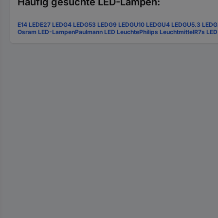
Häufig gesuchte LED-Lampen:
E14 LED
E27 LED
G4 LED
G53 LED
G9 LED
GU10 LED
GU4 LED
GU5.3 LED
G
Osram LED-Lampen
Paulmann LED Leuchte
Philips Leuchtmittel
R7s LED