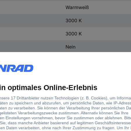
Warmweiß
3000 K
3000 K
Nein
15000 h
50000
0.5
240 V
54 mm
50 mm