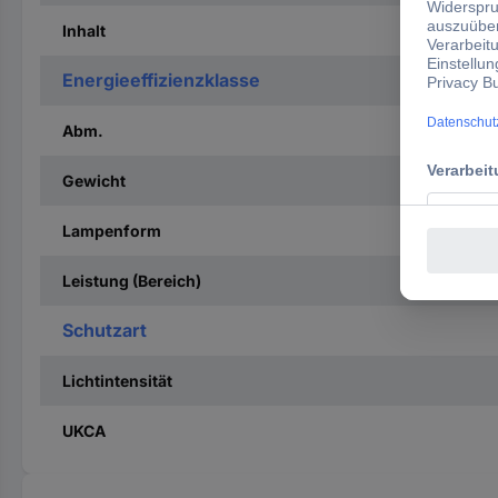
Inhalt
Energieeffizienzklasse
Abm.
Gewicht
Lampenform
Leistung (Bereich)
Schutzart
Lichtintensität
UKCA