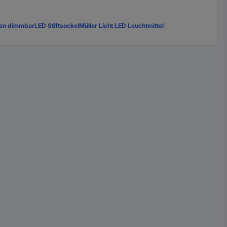
en dimmbar
LED Stiftsockel
Müller Licht LED Leuchtmittel