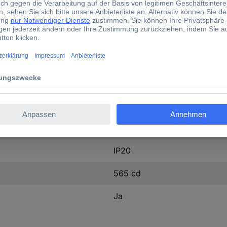
1 St.
F (A - G)
(Ø x L) 50 mm x 54 mm
20 g
PAR16
2.5 W - 4.9 W
IP20
565 cd
Ja