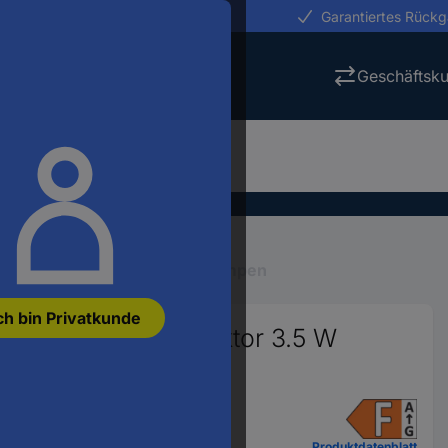
erungen in 24h
Garantiertes Rück
Geschäftsk
tung
Leuchtmittel
LED-Lampen
ch bin Privatkunde
(A - G) GU10 Reflektor 3.5 W
 St.
893
Produktdatenblatt