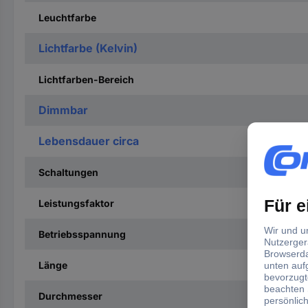
Leuchtfarbe
Lichtfarbe (Kelvin)
Lichtfarben-Bereich
Dimmbar
Lebensdauer circa
Schaltungen
Leistungsfaktor
Betriebsspannung
Länge
Durchmesser