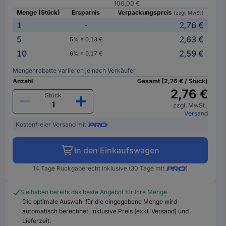
100,00 €
Menge (Stück)
Ersparnis
Verpackungspreis
(zzgl. MwSt.)
1
2,76 €
-
5
2,63 €
5% = 0,13 €
10
2,59 €
6% = 0,17 €
Mengenrabatte variieren je nach Verkäufer
Anzahl
Gesamt (2,76 € / Stück)
2,76 €
Stück
zzgl. MwSt.
Versand
Kostenfreier Versand mit
In den Einkaufswagen
14 Tage Rückgaberecht inklusive (30 Tage mit
)
Sie haben bereits das beste Angebot für Ihre Menge.
Die optimale Auswahl für die eingegebene Menge wird
automatisch berechnet, inklusive Preis (exkl. Versand) und
Lieferzeit.