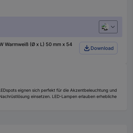
Deutsch (Deu
 W Warmweiß (Ø x L) 50 mm x 54
Download
LEDspots eignen sich perfekt für die Akzentbeleuchtung und
ls Nachrüstlösung einsetzen. LED-Lampen erlauben erhebliche