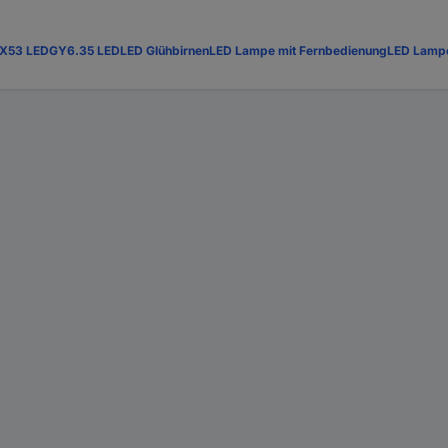
X53 LED
GY6.35 LED
LED Glühbirnen
LED Lampe mit Fernbedienung
LED Lamp