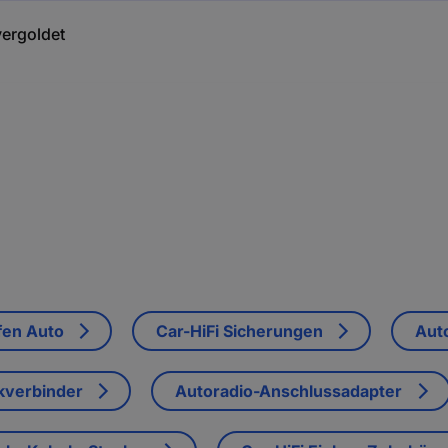
vergoldet
fen Auto
Car-HiFi Sicherungen
Aut
kverbinder
Autoradio-Anschlussadapter