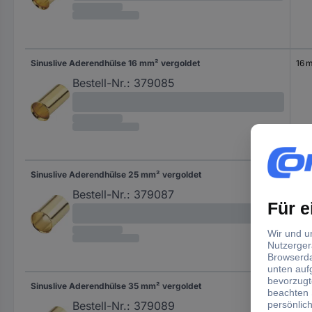
Sinuslive Aderendhülse 16 mm² vergoldet
16 
Bestell-Nr.:
379085
Sinuslive Aderendhülse 25 mm² vergoldet
25 
Bestell-Nr.:
379087
Sinuslive Aderendhülse 35 mm² vergoldet
35 
Bestell-Nr.:
379089