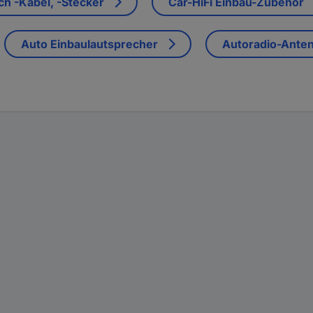
ch -Kabel, -Stecker
Car-HiFi Einbau-Zubehör
Auto Einbaulautsprecher
Autoradio-Ante