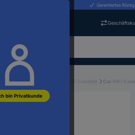
erungen in 24h
Garantiertes Rück
Geschäftsk
ar-HiFi, Entertainment
Car-HiFi Zubehör
Car-HiFi Kabe
ch bin Privatkunde
oldet