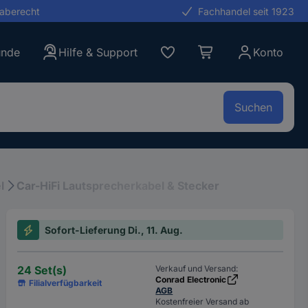
gaberecht
Fachhandel seit 1923
unde
Hilfe & Support
Konto
Suchen
l
Car-HiFi Lautsprecherkabel & Stecker
Sofort-Lieferung Di., 11. Aug.
24 Set(s)
Verkauf und Versand:
Conrad Electronic
Filialverfügbarkeit
AGB
Kostenfreier Versand ab