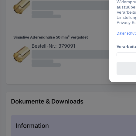
Sinuslive Aderendhülse 50 mm² vergoldet
50 
Bestell-Nr.:
379091
Dokumente & Downloads
Information