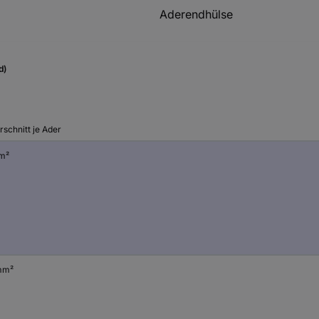
Aderendhülse
d)
schnitt je Ader
m²
mm²