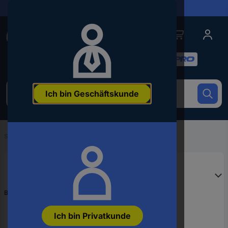
Lieferungen in 24h
Conrad
Conrad
Kategorien
Um
Ich bin Geschäftskunde
nach
dem
Produkt
zu
Startseite
...
suchen,
geben
Sie
ein
Schlagwort,
eine
Bestell-Nr.:
847535132
Artikelnummer,
eine
Ich bin Privatkunde
EAN