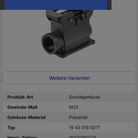
oder
eine
Hst.-
Teile-
Nr.
ein
Weitere Varianten
Produkt-Art
Sockelgehäuse
Gewinde-Maß
M25
Gehäuse-Material
Polyamid
Typ
19 43 016 0271
Herst.-Teilenr.
19430160271