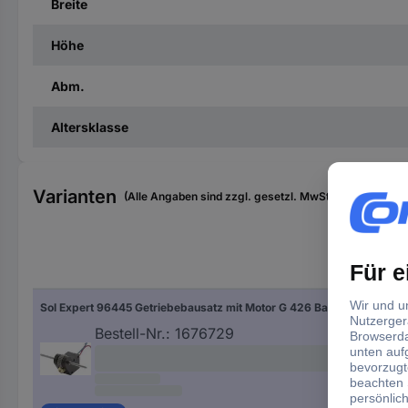
Breite
Höhe
Abm.
Altersklasse
Varianten
(Alle Angaben sind zzgl. gesetzl. MwSt., zzgl. Versan
Unt
Sol Expert 96445 Getriebebausatz mit Motor G 426 Bausatz 1:26
1:26
Bestell-Nr.:
1676729