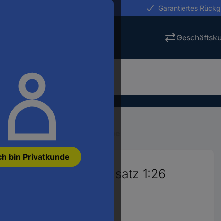
erungen in 24h
Garantiertes Rück
Geschäftsk
ro-Modellbau
Micro-Getriebe
ch bin Privatkunde
mit Motor G 426 Bausatz 1:26