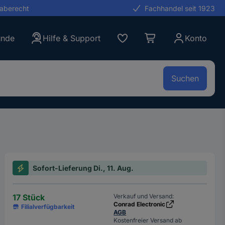
gaberecht
Fachhandel seit 1923
unde
Hilfe & Support
Konto
Suchen
Sofort-Lieferung Di., 11. Aug.
17 Stück
Verkauf und Versand:
Conrad Electronic
Filialverfügbarkeit
AGB
Kostenfreier Versand ab