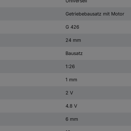
Universell
Getriebebausatz mit Motor
G 426
24 mm
Bausatz
1:26
1 mm
2 V
4.8 V
6 mm