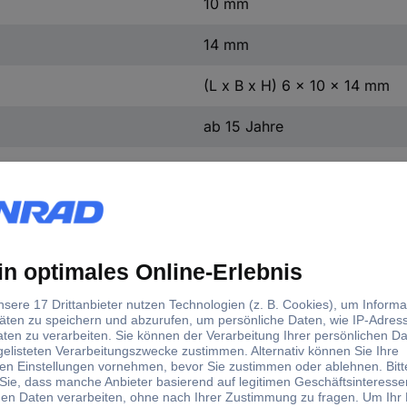
10 mm
14 mm
(L x B x H) 6 x 10 x 14 mm
ab 15 Jahre
d)
ersetzung