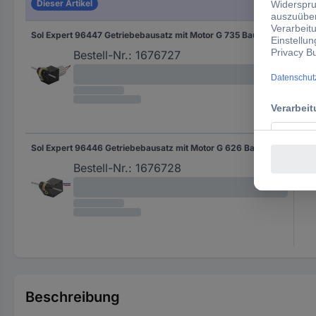
Dieser Artikel
Sol Expert 96447 Getriebebausatz mit Motor G 735 Bausatz 1:35
1:35
Bestell-Nr.:
1676727
Sol Expert 96446 Getriebebausatz mit Motor G 626 Bausatz 1:26
1:26
Bestell-Nr.:
1676728
Beschreibung