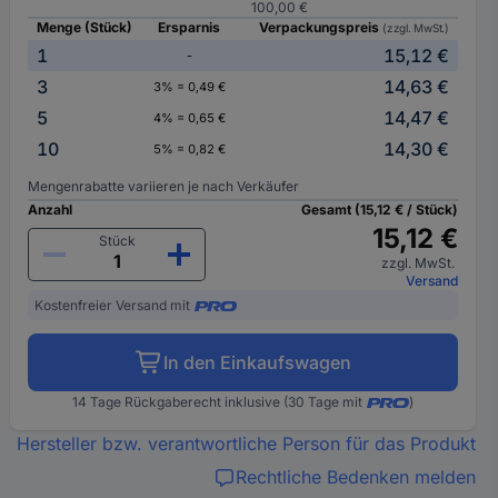
100,00 €
Menge (Stück)
Ersparnis
Verpackungspreis
(zzgl. MwSt.)
1
15,12 €
-
3
14,63 €
3% = 0,49 €
5
14,47 €
4% = 0,65 €
10
14,30 €
5% = 0,82 €
Mengenrabatte variieren je nach Verkäufer
Anzahl
Gesamt (15,12 € / Stück)
15,12 €
Stück
zzgl. MwSt.
Versand
Kostenfreier Versand mit
In den Einkaufswagen
14 Tage Rückgaberecht inklusive (30 Tage mit
)
Hersteller bzw. verantwortliche Person für das Produkt
Rechtliche Bedenken melden