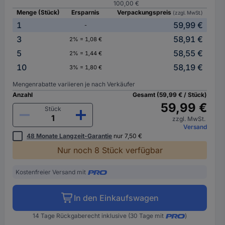
100,00 €
Menge (Stück)
Ersparnis
Verpackungspreis
(zzgl. MwSt.)
1
59,99 €
-
3
58,91 €
2% = 1,08 €
5
58,55 €
2% = 1,44 €
10
58,19 €
3% = 1,80 €
Mengenrabatte variieren je nach Verkäufer
Anzahl
Gesamt (59,99 € / Stück)
59,99 €
Stück
zzgl. MwSt.
Versand
48 Monate Langzeit-Garantie
nur 7,50 €
Nur noch 8 Stück verfügbar
Kostenfreier Versand mit
In den Einkaufswagen
14 Tage Rückgaberecht inklusive (30 Tage mit
)