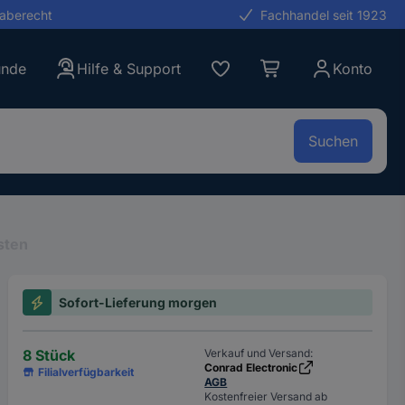
gaberecht
Fachhandel seit 1923
unde
Hilfe & Support
Konto
Suchen
sten
Sofort-Lieferung morgen
8 Stück
Verkauf und Versand:
Conrad Electronic
Filialverfügbarkeit
AGB
Kostenfreier Versand ab