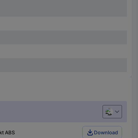
Deutsch (Deu
kt ABS
Download