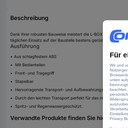
Beschreibung
Dank ihrer robusten Bauweise meistert die L-BOXX® aus schlag
täglichen Einsatz auf der Baustelle bestens gerüstet.
Ausführung
Aus schlagfestem ABS
Mit Bedienteilen
Front- und Tragegriff
Stapelbar
Hervorragende Transport- und Aufbewahrungslösung für Wer
Durch den leichten Transport perfekt für das mobile Arbeite
Spritz- und Regenwassergeschützt.
Verwandte Produkte finden Sie hier