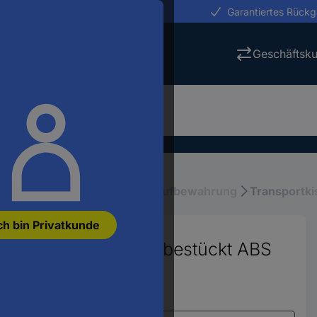
erungen in 24h
Garantiertes Rück
Geschäftsk
iebsausstattung
Werkzeugaufbewahrung
Transportki
ch bin Privatkunde
 Werkzeugkasten unbestückt ABS
554576