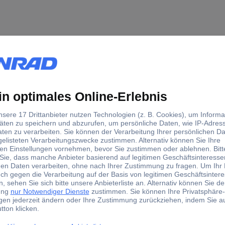
- und stoßfestem ABS-Kunststoff nahezu jede Herausforderung und h
kzeuge, Kleinteile, Zubehör und verschiedenste Verbrauchsmateria
n auf der Baustelle geeignet