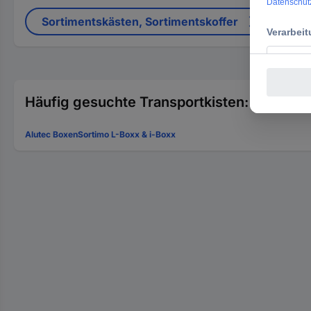
Sortimentskästen, Sortimentskoffer
Häufig gesuchte Transportkisten:
Alutec Boxen
Sortimo L-Boxx & i-Boxx