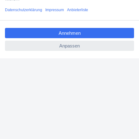
Versandkostenfrei ab 100,00 € zzgl. MwSt. **
Angebotsservice
ccp.user.init.failed.titl
Beschaffungsservice
e
ccp.user.init.failed
Für Geschäftskunden
E-Procurement
Open Catalog Interface (OCI)
Conrad Smart Procure (CSP)
Für Verkäufer
Für Affiliate
Für Lieferanten