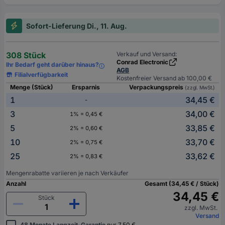
Sofort-Lieferung Di., 11. Aug.
308 Stück
Verkauf und Versand:
Conrad Electronic
Ihr Bedarf geht darüber hinaus?
AGB
Filialverfügbarkeit
Kostenfreier Versand ab 100,00 €
Menge (Stück)
Ersparnis
Verpackungspreis
(zzgl. MwSt.)
1
34,45 €
-
3
34,00 €
1% = 0,45 €
5
33,85 €
2% = 0,60 €
10
33,70 €
2% = 0,75 €
25
33,62 €
2% = 0,83 €
Mengenrabatte variieren je nach Verkäufer
Anzahl
Gesamt (34,45 € / Stück)
34,45 €
Stück
zzgl. MwSt.
Versand
48 Monate Langzeit-Garantie
nur 7,50 €