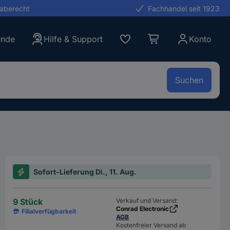
gaberecht
Fachhandel seit 1923
unde
Hilfe & Support
Konto
Suchen
Sofort-Lieferung Di., 11. Aug.
9 Stück
Verkauf und Versand:
Conrad Electronic
Filialverfügbarkeit
AGB
Kostenfreier Versand ab