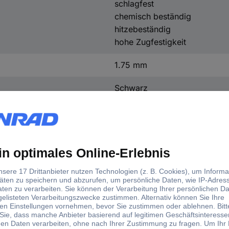
schlagfest
chemisch beständig
hitzebeständig
hohe Zugfestigkeit
1.75 mm
Schwarz
Ja
250 °C
270 °C
750 g
1 St.