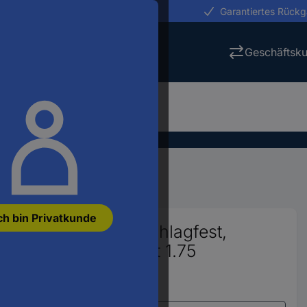
erungen in 24h
Garantiertes Rück
Geschäftsk
 Druck
3D Drucker Filament
ch bin Privatkunde
ar Filament ABS schlagfest,
, hohe Zugfestigkeit 1.75