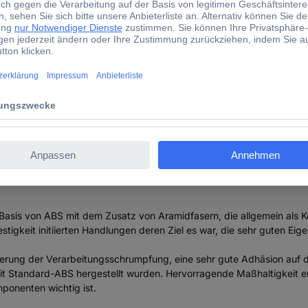
trum Filaments 80564 ABS Kevlar Filament ABS schlagfest
 Basis von ABS mit dem Zusatz von Aramidfasern, die allgemein als 
stigkeit initiierten Handlungen deren Ziel es war, die sehr guten E
erung der Verarbeitungsschrumpfung, eine sehr gute Adhäsion auf 
 mit Standard-ABS hergestellt wurden. Hervorragende Maßhaltigkeit 
ponenten wichtig ist.