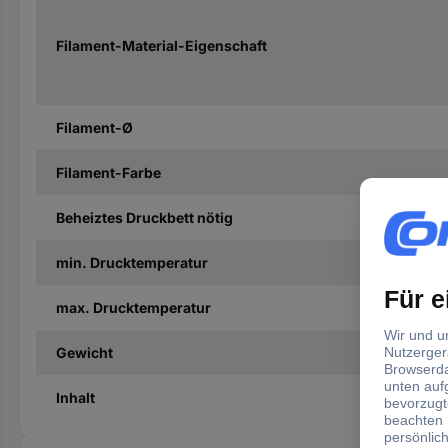
Filament-Material-Eigenschaft
Filament-Ø
Filament-Farbe
Beheiztes Druckbett nötig
min. Drucktemperatur
max. Drucktemperatur
Gewicht
Inhalt