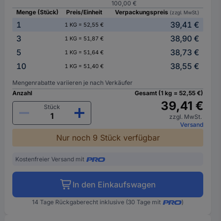
100,00 €
Menge (Stück)
Preis/Einheit
Verpackungspreis
(zzgl. MwSt.)
1
39,41 €
1 KG = 52,55 €
3
38,90 €
1 KG = 51,87 €
5
38,73 €
1 KG = 51,64 €
10
38,55 €
1 KG = 51,40 €
Mengenrabatte variieren je nach Verkäufer
Anzahl
Gesamt (1 kg = 52,55 €)
39,41 €
Stück
zzgl. MwSt.
Versand
Nur noch 9 Stück verfügbar
Kostenfreier Versand mit
In den Einkaufswagen
14 Tage Rückgaberecht inklusive (30 Tage mit
)