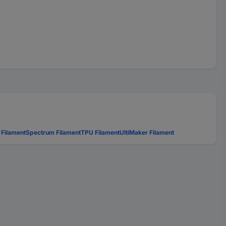
 Filament
Spectrum Filament
TPU Filament
UltiMaker Filament