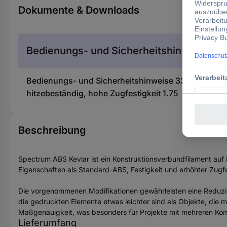
Dokumente & Downloads
Bedienungs- und Sicherheitshinweise
Bedienungs- und Sicherheitshinweise 3214122 Spec
hitzebeständig, hohe Zugfestigkeit 1.75
Beschreibung
Spectrum ABS Kevlar ist ein Konstruktionsverbundfilament auf
Eigenschaften als Standard-ABS, Festigkeit und erhöhter Zugfe
Die vorgenommenen Modifikationen gewährleisten eine Reduzi
die gedruckten Elemente etwas leichter sind als Objekte, die
Maßgenauigkeit, was besonders für Projekte mit mehreren Kom
Lieferumfang