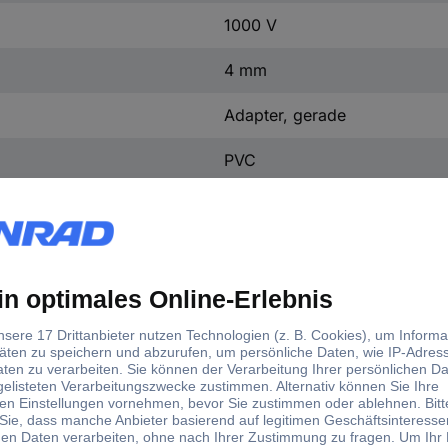
1000 V
4 mm
Adapter, gerade
PVC
-
Messing vernickelt
-40 - +80 °C
Ja
Schraubadapter