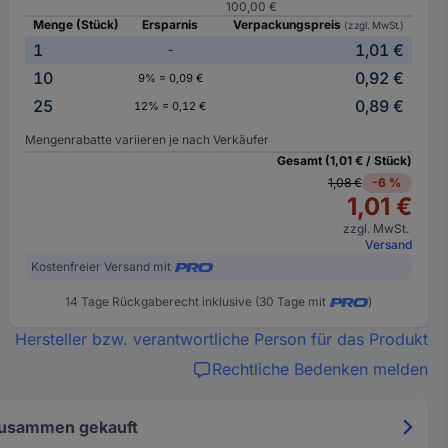
100,00 €
Menge (Stück)
Ersparnis
Verpackungspreis
(zzgl. MwSt.)
1
1,01 €
-
10
0,92 €
9% = 0,09 €
25
0,89 €
12% = 0,12 €
Mengenrabatte variieren je nach Verkäufer
Gesamt (1,01 € / Stück)
1,08 €
-6 %
1,01 €
zzgl. MwSt.
Versand
Kostenfreier Versand mit
14 Tage Rückgaberecht inklusive (30 Tage mit
)
Hersteller bzw. verantwortliche Person für das Produkt
Rechtliche Bedenken melden
zusammen gekauft