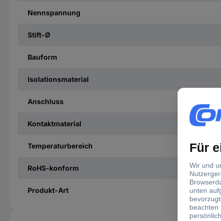
Nennspannung
Stift-Ø
Bauform
Isolationsmaterial
Anschluss
Kontaktmaterial
Temperaturbereich
RoHS-konform
Produkt-Art