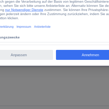
d)
tellerfarbe
warz