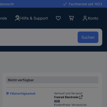
gaberecht
Fachhandel seit 1923
unde
Hilfe & Support
Konto
Suchen
Nicht verfügbar
Verkauf und Versand:
Filialverfügbarkeit
Conrad Electronic
AGB
Kostenfreier Versand ab