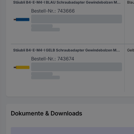
Stäubli B4-E-M4-I BLAU Schraubadapter Gewindebolzen M4 - Buchse 4 mm Blau 1 St.
Bla
Bestell-Nr.:
743666
Stäubli B4-E-M4-I GELB Schraubadapter Gewindebolzen M4 - Buchse 4 mm Gelb 1 St.
Gel
Bestell-Nr.:
743674
Dokumente & Downloads