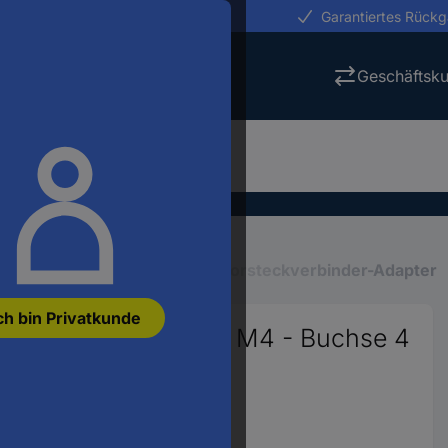
erungen in 24h
Garantiertes Rück
Geschäftsk
Labor-Steckverbinder
Laborsteckverbinder-Adapter
ch bin Privatkunde
pter Gewindebolzen M4 - Buchse 4
8