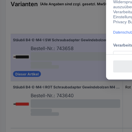
Varianten
(Alle Angaben sind zzgl. gesetzl. MwSt., zzgl. Versan
Hers
Stäubli B4-E-M4-I SW Schraubadapter Gewindebolzen M4 - Buchse 4 mm Schwarz 1 St.
Sch
Bestell-Nr.:
743658
Dieser Artikel
Stäubli B4-E-M4-I ROT Schraubadapter Gewindebolzen M4 - Buchse 4 mm Rot 1 St.
Rot
Bestell-Nr.:
743640