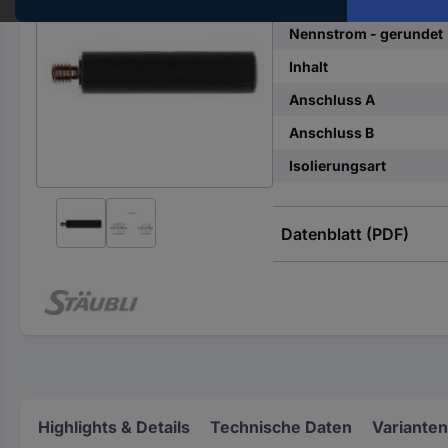
Hst.-
Teile-
Nennstrom - gerundet
Nr.
Inhalt
ein
Anschluss A
Anschluss B
Isolierungsart
Datenblatt (PDF)
Highlights & Details
Technische Daten
Varianten