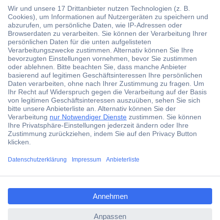
Der Conrad Newsletter
Jetzt anmelden und exklusive Aktionen,
aktuelle News und Angebote immer zuerst
erhalten.
Jetzt anmelden
ccp.user.init.failed.titl
Filialen
e
Versandkostenfrei ab 100,00 € zzgl. MwSt. **
ccp.user.init.failed
Angebotsservice