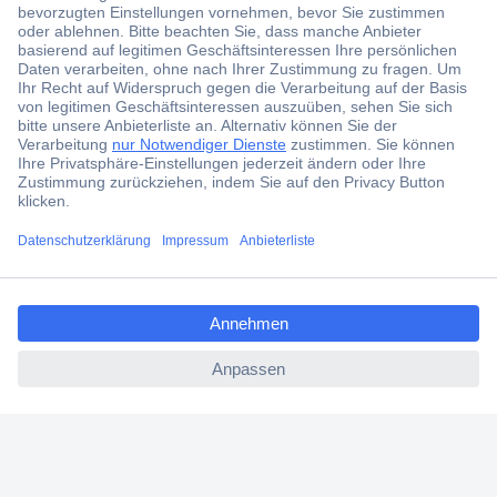
Jetzt anmelden und exklusive Aktionen,
aktuelle News und Angebote immer zuerst
erhalten.
Jetzt anmelden
Filialen
Versandkostenfrei ab 100,00 € zzgl. MwSt. **
ccp.user.init.failed.titl
Angebotsservice
e
Beschaffungsservice
ccp.user.init.failed
Für Geschäftskunden
E-Procurement