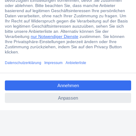
Jetzt anmelden und exklusive Aktionen,
aktuelle News und Angebote immer zuerst
erhalten.
Jetzt anmelden
Filialen
Versandkostenfrei ab 100,00 € zzgl. MwSt. **
ccp.user.init.failed.titl
Angebotsservice
e
Beschaffungsservice
ccp.user.init.failed
Für Geschäftskunden
E-Procurement
Open Catalog Interface (OCI)