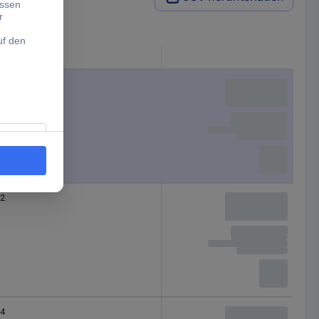
Gesamtpolzahl
2
2
4