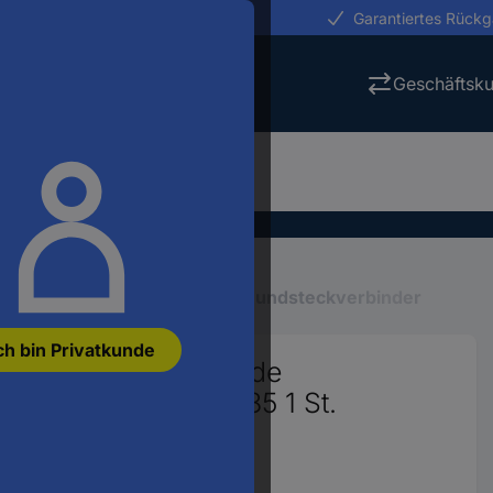
erungen in 24h
Garantiertes Rück
Geschäftsk
Industriesteckverbinder
Rundsteckverbinder
ch bin Privatkunde
tecker Buchse, gerade
erbinder): DIN 72585 1 St.
687