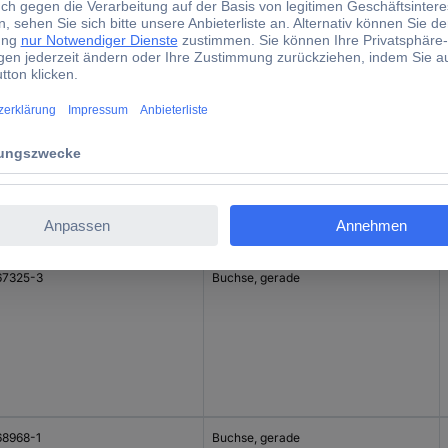
Bauform
68968-3
Buchse, gerade
67325-3
Buchse, gerade
68968-1
Buchse, gerade