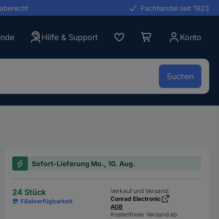
gaberecht
Fachhandel seit 1923
unde
Hilfe & Support
Konto
Suchen
Sofort-Lieferung Mo., 10. Aug.
24 Stück
Verkauf und Versand:
Conrad Electronic
Filialverfügbarkeit
AGB
Kostenfreier Versand ab