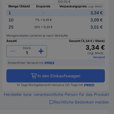
100,00 €
Menge (Stück)
Ersparnis
Verpackungspreis
(zzgl. MwSt.)
1
3,34 €
-
10
3,09 €
7% = 0,25 €
25
3,01 €
10% = 0,33 €
Mengenrabatte variieren je nach Verkäufer
Anzahl
Gesamt (3,34 € / Stück)
3,34 €
Stück
zzgl. MwSt.
Versand
Kostenfreier Versand mit
In den Einkaufswagen
14 Tage Rückgaberecht inklusive (30 Tage mit
)
Hersteller bzw. verantwortliche Person für das Produkt
Rechtliche Bedenken melden