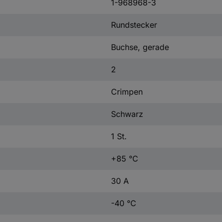
1-968968-3
Rundstecker
Buchse, gerade
2
Crimpen
Schwarz
1 St.
+85 °C
30 A
-40 °C