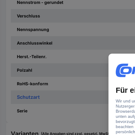
Nennstrom - gerundet
Verschluss
Nennspannung
Anschlusswinkel
Herst.-Teilenr.
Polzahl
RoHS-konform
Schutzart
Serie
Varianten
(Alle Angaben sind zzgl. gesetzl. MwSt., zzgl. Versan