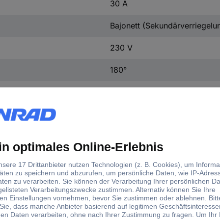
30 A
Bajonett (Sekundärverriegelu
230 V
180°
1-968968-3
2
Ja
IP69/IP69K
DIN 72585
d)