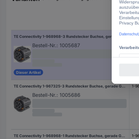
Typ
TE Connectivity 1-968968-3 Rundstecker Buchse, gerade Gesamtpolzahl: 2 Serie (Rundsteckverbinder): DIN 72585 1 St.
1-9
Bestell-Nr.:
1005687
Dieser Artikel
TE Connectivity 1-967325-3 Rundstecker Buchse, gerade Gesamtpolzahl: 2 Serie (Rundsteckverbinder): DIN 72585 1 St.
1-9
Bestell-Nr.:
1005686
TE Connectivity 1-968968-1 Rundstecker Buchse, gerade Gesamtpolzahl: 4 Serie (Rundsteckverbinder): DIN 72585 1 St.
1-9