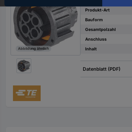
Hst.-
Teile-
Produkt-Art
Nr.
Bauform
ein
Gesamtpolzahl
Anschluss
Inhalt
Abbildung ähnlich
Datenblatt (PDF)