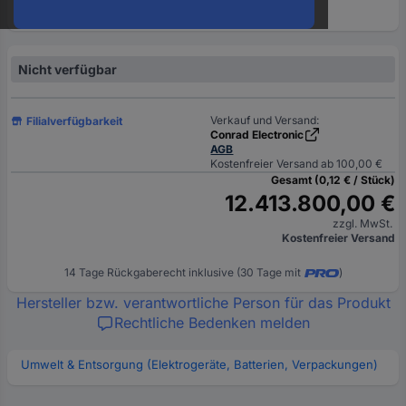
oder
eine
Hst.-
Teile-
Nicht verfügbar
Nr.
ein
Verkauf und Versand:
Filialverfügbarkeit
Conrad Electronic
AGB
Kostenfreier Versand ab 100,00 €
Gesamt (0,12 € / Stück)
12.413.800,00 €
zzgl. MwSt.
Kostenfreier Versand
14 Tage Rückgaberecht inklusive (30 Tage mit
)
Hersteller bzw. verantwortliche Person für das Produkt
Rechtliche Bedenken melden
Umwelt & Entsorgung (Elektrogeräte, Batterien, Verpackungen)