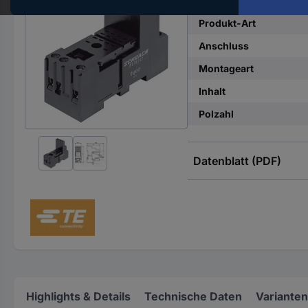
Hst.-
Teile-
Produkt-Art
Nr.
Anschluss
ein
Montageart
Inhalt
Polzahl
Datenblatt (PDF)
Highlights & Details
Technische Daten
Varianten