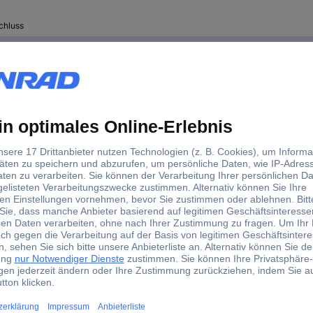
chluss
raubklemme
emme