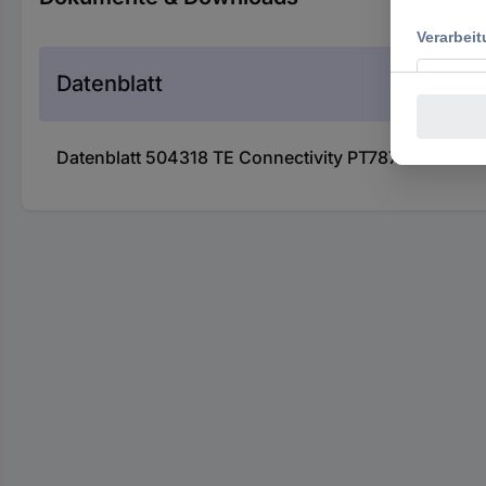
Datenblatt
Datenblatt 504318 TE Connectivity PT78742 Relaisso