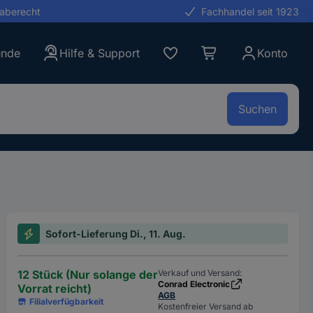
gaberecht
Fachhandel seit 1923
unde
Hilfe & Support
Konto
Suchen
Sofort-Lieferung Di., 11. Aug.
12 Stück (Nur solange der
Verkauf und Versand:
Conrad Electronic
Vorrat reicht)
AGB
Filialverfügbarkeit
Kostenfreier Versand ab