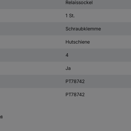
Relaissockel
1 St.
Schraubklemme
Hutschiene
4
Ja
PT78742
PT78742
d)