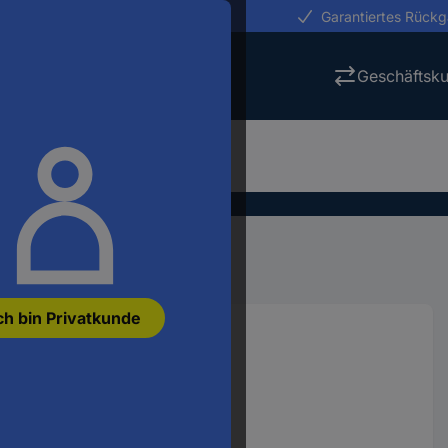
erungen in 24h
Garantiertes Rück
Geschäftsk
r
Relaissockel
ch bin Privatkunde
el 1 St.
318