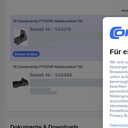
Ans
TE Connectivity PT78742 Relaissockel 1 St.
Sch
Bestell-Nr.:
504318
Dieser Artikel
TE Connectivity PT7874P Relaissockel 1 St.
Kl
Bestell-Nr.:
504488
Dokumente & Downloads