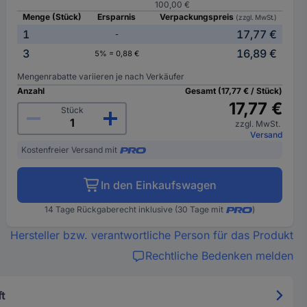
100,00 €
Menge (Stück)
Ersparnis
Verpackungspreis
(zzgl. MwSt.)
1
17,77 €
-
3
16,89 €
5% = 0,88 €
Mengenrabatte variieren je nach Verkäufer
Anzahl
Gesamt (17,77 € / Stück)
17,77 €
Stück
zzgl. MwSt.
Versand
Kostenfreier Versand mit
In den Einkaufswagen
14 Tage Rückgaberecht inklusive (30 Tage mit
)
Hersteller bzw. verantwortliche Person für das Produkt
Rechtliche Bedenken melden
t