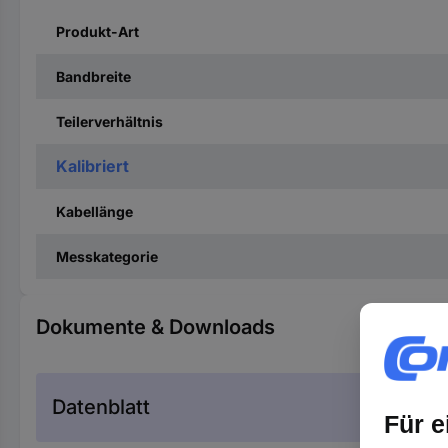
Produkt-Art
Bandbreite
Teilerverhältnis
Kalibriert
Kabellänge
Messkategorie
Dokumente & Downloads
Datenblatt