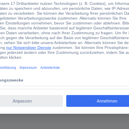
-Tastkopf-Set 250 MHz 10:1
öpfe mit hoher Bandbreite von Tektronix, die bahnbrechende Spezif
t den Tektronix Oszilloskopen der Serien MDO3000, MDO4000, MSO/DP
n weniger als 3,9 pF.