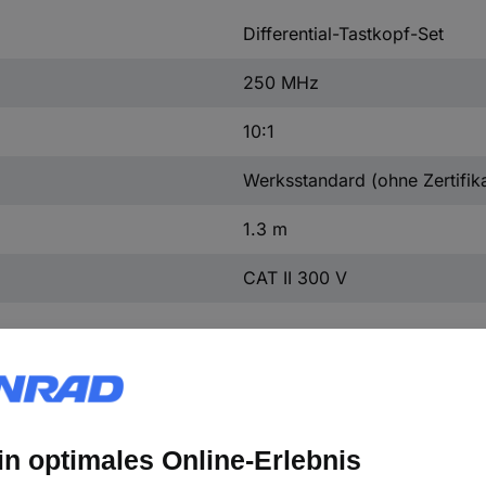
Differential-Tastkopf-Set
250 MHz
10:1
Werksstandard (ohne Zertifika
1.3 m
CAT II 300 V