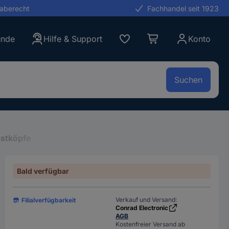
gaberecht
Fachhandel seit 1923
unde
Hilfe & Support
Konto
Suchen
stköpfe
Bald verfügbar
Verkauf und Versand:
Filialverfügbarkeit
Conrad Electronic
AGB
Kostenfreier Versand ab