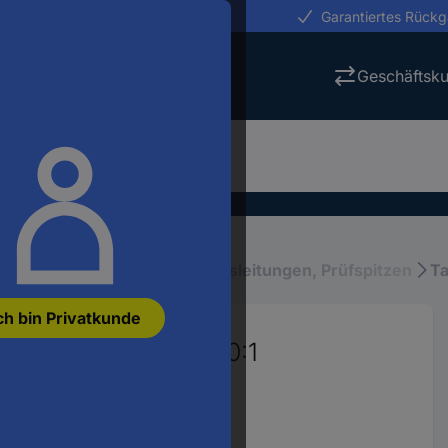
erungen in 24h
Garantiertes Rück
Geschäftsk
eräte
Mess-Zubehör
Messleitungen, Prüfspitzen
Ta
ch bin Privatkunde
tkopf-Set 250 MHz 10:1