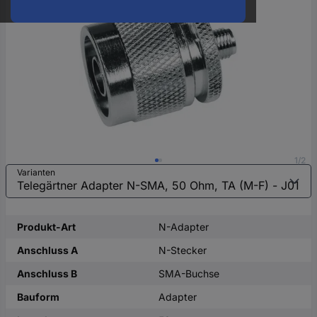
oder
eine
Hst.-
Teile-
Nr.
ein
1/2
Varianten
Produkt-Art
N-Adapter
Anschluss A
N-Stecker
Anschluss B
SMA-Buchse
Bauform
Adapter