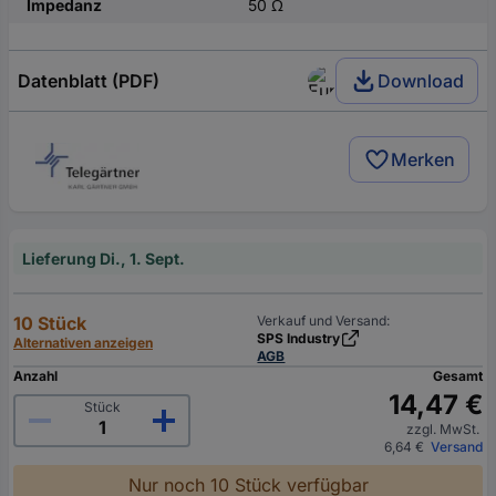
Impedanz
50 Ω
Datenblatt (PDF)
Download
Merken
Lieferung Di., 1. Sept.
10 Stück
Verkauf und Versand:
SPS Industry
Alternativen anzeigen
AGB
Anzahl
Gesamt
14,47 €
Stück
zzgl. MwSt.
6,64 €
Versand
Nur noch 10 Stück verfügbar