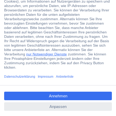
Der Conrad Newsletter
Jetzt anmelden und exklusive Aktionen,
aktuelle News und Angebote immer zuerst
erhalten.
Jetzt anmelden
Filialen
Versandkostenfrei ab 100,00 € zzgl. MwSt. **
ccp.user.init.failed.titl
Angebotsservice
e
Beschaffungsservice
ccp.user.init.failed
Für Geschäftskunden