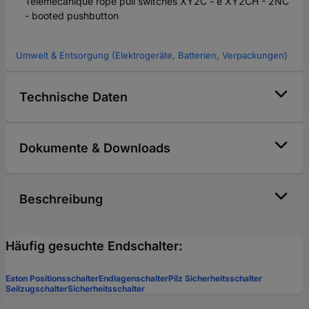
Telemecanique rope pull switches XY2C - e XY2CH - 2NC
- booted pushbutton
Umwelt & Entsorgung (Elektrogeräte, Batterien, Verpackungen)
Technische Daten
Dokumente & Downloads
Beschreibung
Häufig gesuchte Endschalter:
Eaton Positionsschalter
Endlagenschalter
Pilz Sicherheitsschalter
Seilzugschalter
Sicherheitsschalter