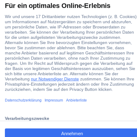
Jetzt anmelden
Filialen
Versandkostenfrei ab 100,00 € zzgl. MwSt. **
Angebotsservice
Beschaffungsservice
Für Geschäftskunden
E-Procurement
Open Catalog Interface (OCI)
ccp.user.init.failed.titl
Conrad Smart Procure (CSP)
e