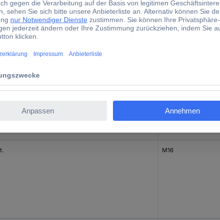
t.
M14
t.
M16