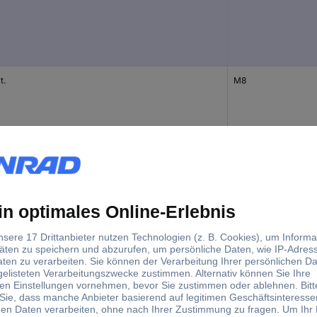
t.
M8
t.
M10
t.
M12