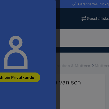
erungen in 24h
Garantiertes Rück
Geschäftsk
rial & Montagematerial
Schrauben & Muttern
Mutter
ch bin Privatkunde
0 DIN 582 Stahl galvanisch