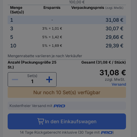
100,00 €
Menge
Ersparnis
Verpackungspreis
(zzgl. MwSt.)
(Set(s))
1
31,08 €
-
3
30,07 €
3% = 1,01 €
5
29,66 €
5% = 1,42 €
10
29,39 €
5% = 1,69 €
Mengenrabatte variieren je nach Verkäufer
Anzahl (Packungsgröße 25
Gesamt (31,08 € / Stück)
St.)
31,08 €
Set(s)
zzgl. MwSt.
Versand
Nur noch 10 Set(s) verfügbar
Kostenfreier Versand mit
In den Einkaufswagen
14 Tage Rückgaberecht inklusive (30 Tage mit
)