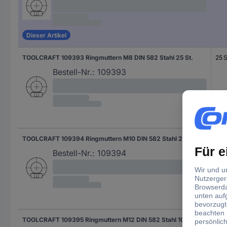
Dieser Artikel
TOOLCRAFT 109393 Ringmuttern M8 DIN 582 Stahl 25 St.
25 S
Bestell-Nr.:
109393
TOOLCRAFT 109394 Ringmuttern M10 DIN 582 Stahl 25 St.
25 S
Bestell-Nr.:
109394
TOOLCRAFT 109395 Ringmuttern M12 DIN 582 Stahl 10 St.
10 S