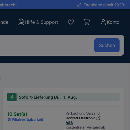
gaberecht
Fachhandel seit 1923
unde
Hilfe & Support
Konto
Suchen
n
Sofort-Lieferung Di., 11. Aug.
10 Set(s)
Verkauf und Versand:
Conrad Electronic
Filialverfügbarkeit
AGB
Kostenfreier Versand ab