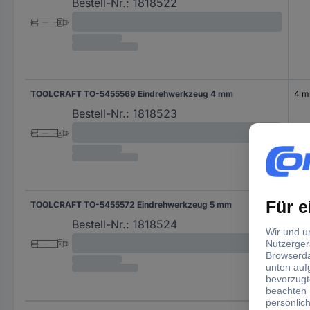
Bestell-Nr.:
1818522
TOOLCRAFT TO-5455569 Eindrehwerkzeug 4 mm
4 
Bestell-Nr.:
1818523
TOOLCRAFT TO-5455572 Eindrehwerkzeug 5 mm
5 
Bestell-Nr.:
1818524