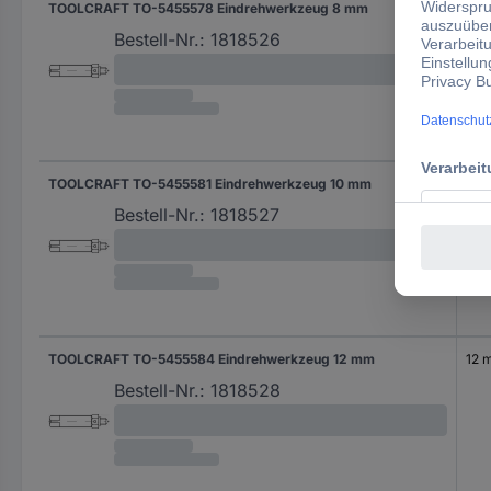
TOOLCRAFT TO-5455578 Eindrehwerkzeug 8 mm
8 
Bestell-Nr.:
1818526
TOOLCRAFT TO-5455581 Eindrehwerkzeug 10 mm
10 
Bestell-Nr.:
1818527
TOOLCRAFT TO-5455584 Eindrehwerkzeug 12 mm
12 
Bestell-Nr.:
1818528