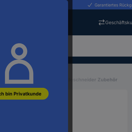
erungen in 24h
Garantiertes Rück
Geschäftsk
Gewindeschneider
Gewindeschneider Zubehör
ch bin Privatkunde
werkzeug 6 mm
525