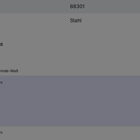
88301
Stahl
d)
inde-Maß
mm
mm