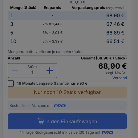
100,00 €
Menge (Stück)
Ersparnis
Verpackungspreis
(zzgl. MwSt.)
1
68,90 €
-
3
67,46 €
2% = 1,44 €
5
66,89 €
3% = 2,01 €
10
66,51 €
3% = 2,39 €
Mengenrabatte variieren je nach Verkäufer
Anzahl
Gesamt (68,90 € / Stück)
68,90 €
Stück
zzgl. MwSt.
Versand
48 Monate Langzeit-Garantie
nur 9,90 €
Nur noch 10 Stück verfügbar
Kostenfreier Versand mit
In den Einkaufswagen
14 Tage Rückgaberecht inklusive (30 Tage mit
)