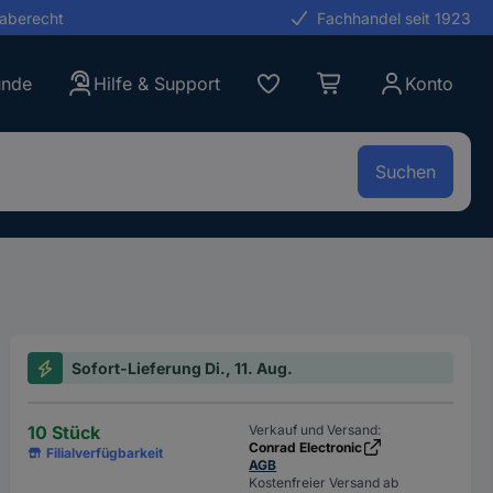
gaberecht
Fachhandel seit 1923
unde
Hilfe & Support
Konto
Suchen
Sofort-Lieferung Di., 11. Aug.
10 Stück
Verkauf und Versand:
Conrad Electronic
Filialverfügbarkeit
AGB
Kostenfreier Versand ab