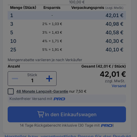
100,00 €
Menge (Stück)
Ersparnis
Verpackungspreis
(zzgl. MwSt.)
1
42,01 €
-
3
40,98 €
2% = 1,03 €
5
40,58 €
3% = 1,43 €
10
40,30 €
4% = 1,71 €
25
40,10 €
5% = 1,91 €
Mengenrabatte variieren je nach Verkäufer
Anzahl
Gesamt (42,01 € / Stück)
42,01 €
Stück
zzgl. MwSt.
Versand
48 Monate Langzeit-Garantie
nur 7,50 €
Kostenfreier Versand mit
In den Einkaufswagen
14 Tage Rückgaberecht inklusive (30 Tage mit
)
Hersteller bzw. verantwortliche Person für das Produkt