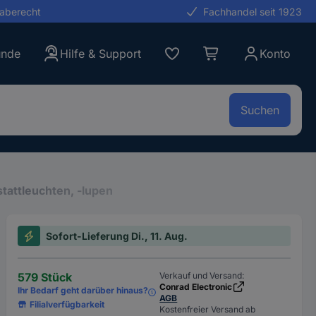
gaberecht
Fachhandel seit 1923
unde
Hilfe & Support
Konto
Suchen
tattleuchten, -lupen
Sofort-Lieferung Di., 11. Aug.
579 Stück
Verkauf und Versand:
Conrad Electronic
Ihr Bedarf geht darüber hinaus?
AGB
Filialverfügbarkeit
Kostenfreier Versand ab