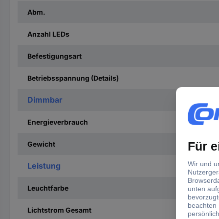
Abm.
Anzahl LEDs
Befestigungsart
Betriebsspannung (Details)
Dimmbar
Energieverbrauch
Gewicht
Leistung
Leuchtfarbe
Lichtstrom Gesamt