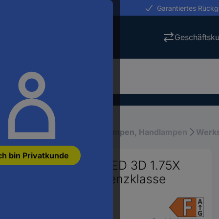
erungen in 24h
Garantiertes Rück
Geschäftsk
iebsausstattung
Werkstattlampen, Handlampen
Werks
ch bin Privatkunde
leuchte 60 SMD LED 3D 1.75X
 2021 Energieeffizienzklasse
156