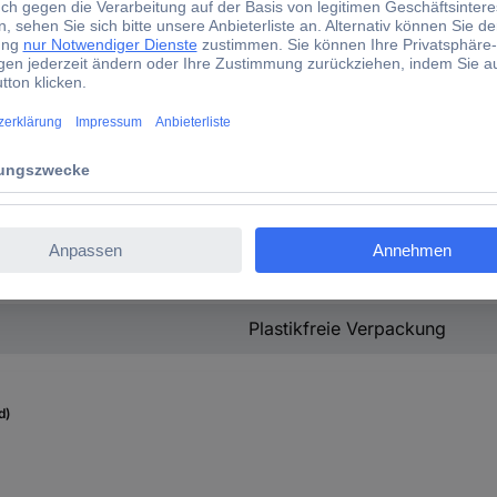
12.7 cm
wechselbare Linse
23 cm
82 cm
65 cm
LED
Plastikfreie Verpackung
d)