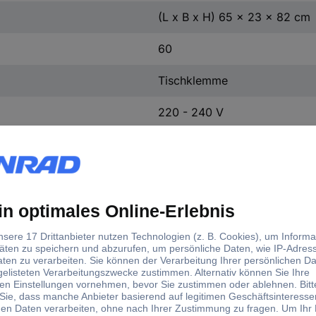
(L x B x H) 65 x 23 x 82 cm
60
Tischklemme
220 - 240 V
Nein
8 kWh/1000h
2.26 kg
8 W
Kaltweiß
650 lm