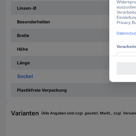
Linsen-Ø
Besonderheiten
Breite
Höhe
Länge
Sockel
Plastikfreie Verpackung
Varianten
(Alle Angaben sind zzgl. gesetzl. MwSt., zzgl. Versan