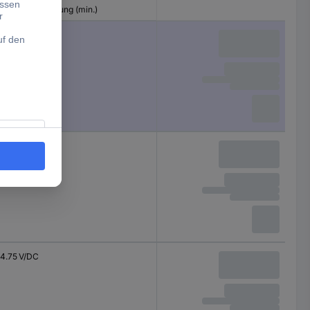
Eingangsspannung (min.)
15 V/DC
4.75 V/DC
4.75 V/DC