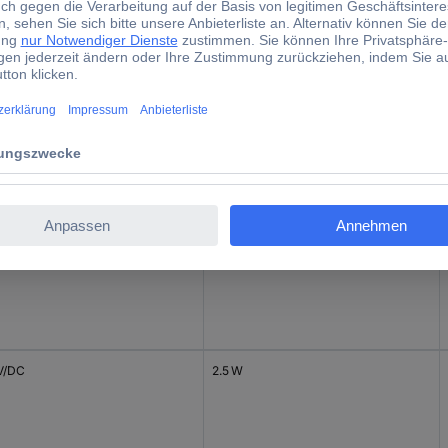
gangsspannung
Leistung
V/DC
12 W
V/DC
6 W
 V/DC
2.5 W