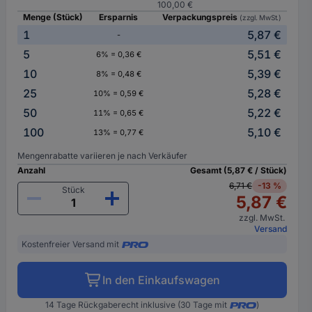
100,00 €
Menge (Stück)
Ersparnis
Verpackungspreis
(zzgl. MwSt.)
1
5,87 €
-
5
5,51 €
6% = 0,36 €
10
5,39 €
8% = 0,48 €
25
5,28 €
10% = 0,59 €
50
5,22 €
11% = 0,65 €
100
5,10 €
13% = 0,77 €
Mengenrabatte variieren je nach Verkäufer
Anzahl
Gesamt (5,87 € / Stück)
6,71 €
-13 %
Stück
5,87 €
zzgl. MwSt.
Versand
Kostenfreier Versand mit
In den Einkaufswagen
14 Tage Rückgaberecht inklusive (30 Tage mit
)