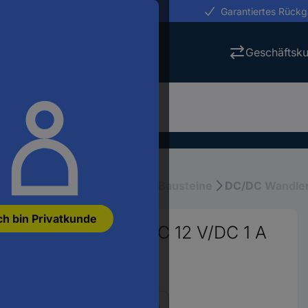
erungen in 24h
Garantiertes Rück
Geschäftsk
räte und Netzteile
Netzteil-Bausteine
DC/DC Wandle
ch bin Privatkunde
dler, Print 24 V/DC 12 V/DC 1 A
St.
677
Alle 8 Varianten anzeigen