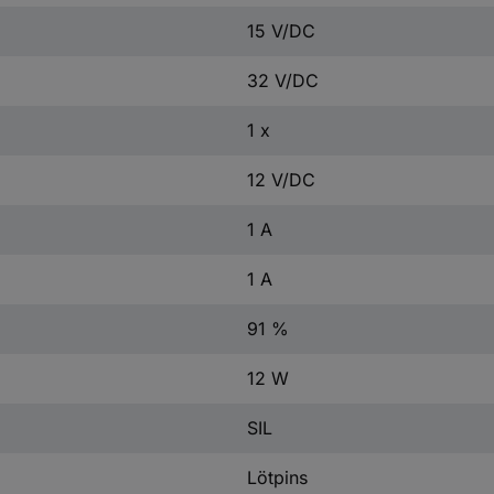
15 V/DC
32 V/DC
1 x
12 V/DC
1 A
1 A
91 %
12 W
SIL
Lötpins