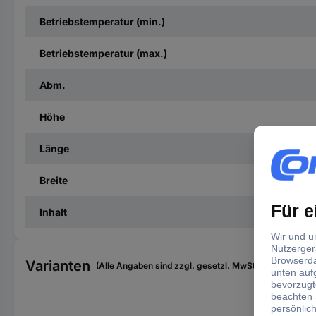
Betriebstemperatur (min.)
Betriebstemperatur (max.)
Abm.
Höhe
Länge
Breite
Inhalt
Varianten
(Alle Angaben sind zzgl. gesetzl. MwSt., zzgl. Versan