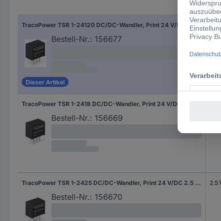
Aus
TracoPower TSR 1-24120 DC/DC-Wandler, Print 24 V/DC 12 V/DC 1 A 12 W Anzahl Ausgänge: 1 x Inhalt 1 St.
12 
Bestell-Nr.:
156677
Dieser Artikel
TracoPower TSR 1-2418 DC/DC-Wandler, Print 24 V/DC 1.8 V/DC 1 A 6 W Anzahl Ausgänge: 1 x Inhalt 1 St.
1.8 
Bestell-Nr.:
156669
TracoPower TSR 1-2425 DC/DC-Wandler, Print 24 V/DC 2.5 V/DC 1 A 2.5 W Anzahl Ausgänge: 1 x Inhalt 1 St.
2.5
Bestell-Nr.:
156670