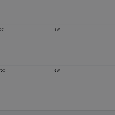
/DC
8 W
V/DC
6 W