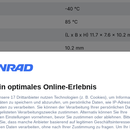
-40 °C
85 °C
(L x B x H) 11.7 x 7.6 x 10.2
10.2 mm
11.7 mm
7.6 mm
1 St.
d)