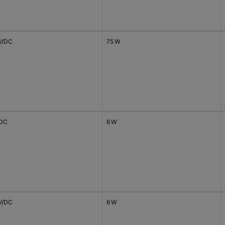
 V/DC
75 W
/DC
6 W
 V/DC
6 W