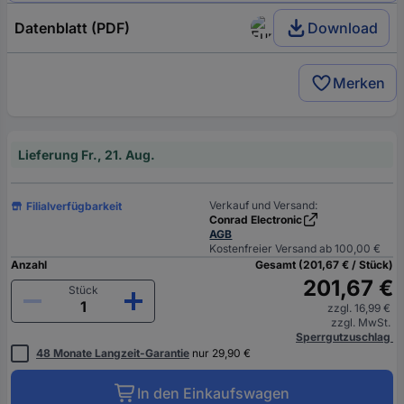
Datenblatt (PDF)
Download
Merken
Lieferung Fr., 21. Aug.
Verkauf und Versand:
Filialverfügbarkeit
Conrad Electronic
AGB
Kostenfreier Versand ab 100,00 €
Anzahl
Gesamt (201,67 € / Stück)
201,67 €
Stück
zzgl. 16,99 €
zzgl. MwSt.
Sperrgutzuschlag
48 Monate Langzeit-Garantie
nur 29,90 €
In den Einkaufswagen