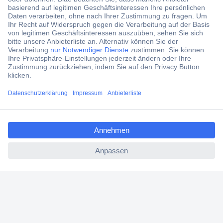
Der Conrad Newsletter
Jetzt anmelden und exklusive Aktionen,
aktuelle News und Angebote immer zuerst
erhalten.
Jetzt anmelden
ccp.user.init.failed.titl
Filialen
e
Versandkostenfrei ab 100,00 € zzgl. MwSt. **
ccp.user.init.failed
Angebotsservice
Beschaffungsservice
Für Geschäftskunden