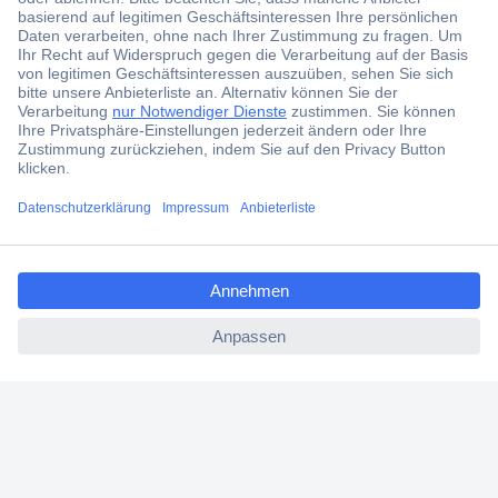
Der Conrad Newsletter
Jetzt anmelden und exklusive Aktionen,
aktuelle News und Angebote immer zuerst
erhalten.
Jetzt anmelden
ccp.user.init.failed.titl
Filialen
e
Versandkostenfrei ab 100,00 € zzgl. MwSt. **
ccp.user.init.failed
Angebotsservice
Beschaffungsservice
Für Geschäftskunden