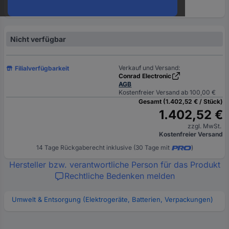
oder
eine
Hst.-
Teile-
Nicht verfügbar
Nr.
ein
Verkauf und Versand:
Filialverfügbarkeit
Conrad Electronic
AGB
Kostenfreier Versand ab 100,00 €
Gesamt (1.402,52 € / Stück)
1.402,52 €
zzgl. MwSt.
Kostenfreier Versand
14 Tage Rückgaberecht inklusive (30 Tage mit
)
Hersteller bzw. verantwortliche Person für das Produkt
Rechtliche Bedenken melden
Umwelt & Entsorgung (Elektrogeräte, Batterien, Verpackungen)