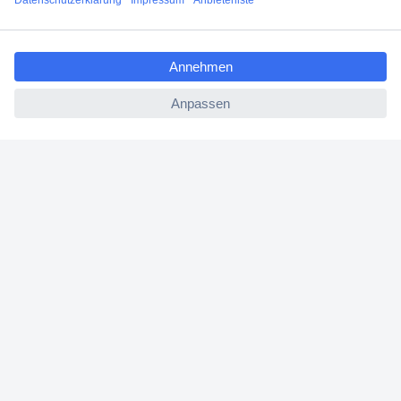
Filialen
ccp.user.init.failed.titl
Versandkostenfrei ab 100,00 € zzgl. MwSt. **
e
Angebotsservice
ccp.user.init.failed
Beschaffungsservice
Für Geschäftskunden
E-Procurement
Open Catalog Interface (OCI)
Conrad Smart Procure (CSP)
Für Verkäufer
Für Affiliate