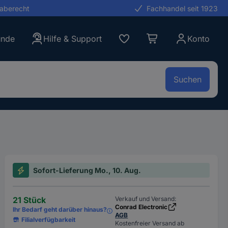
gaberecht
Fachhandel seit 1923
unde
Hilfe & Support
Konto
Suchen
Sofort-Lieferung Mo., 10. Aug.
21 Stück
Verkauf und Versand:
Conrad Electronic
Ihr Bedarf geht darüber hinaus?
AGB
Filialverfügbarkeit
Kostenfreier Versand ab