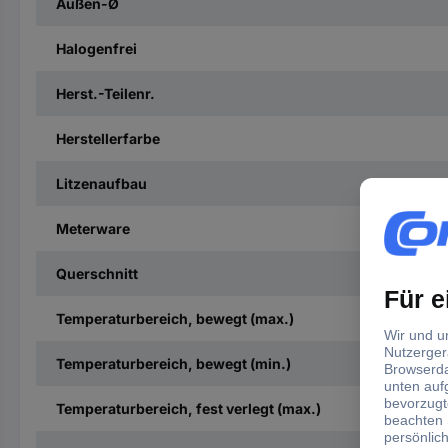
Außen-Ø
Halogenfrei
Herst.-Teilenr.
Herstellerfarbe
Litzenaufbau
Meterware
Querschnitt
Temperaturbereich, bewegt (max.)
Temperaturbereich, bewegt (min.)
Temperaturbereich, fest verlegt (max.)