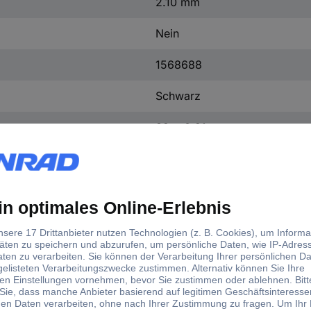
2.10 mm
Nein
1568688
Schwarz
32 x 0.21 mm
Nein
1 x 1 mm²
+105 °C
-40 °C
+105 °C