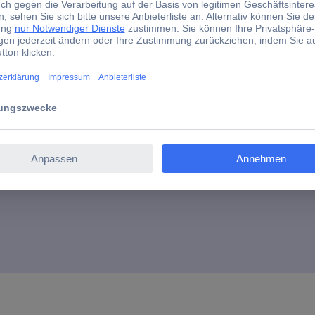
-40 °C
93030c377
d)