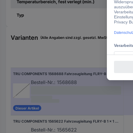
Temperaturbereich, fest verlegt (min.)
Typ
Varianten
(Alle Angaben sind zzgl. gesetzl. MwSt., zzgl. Versan
TRU COMPONENTS 1568688 Fahrzeugleitung FLRY-B 1 x 1 mm² Schwarz 50 m
Bestell-Nr.:
1568688
Dieser Artikel
TRU COMPONENTS 1565622 Fahrzeugleitung FLRY-B 1 x 1 mm² Weiß 50 m
Bestell-Nr.:
1565622