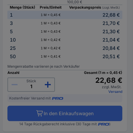
100,00 €
Menge (Stück)
Preis/Einheit
Verpackungspreis
(zzgl. MwSt.)
1
22,68 €
1 M = 0,45 €
3
21,70 €
1 M = 0,43 €
5
21,30 €
1 M = 0,43 €
10
21,04 €
1 M = 0,42 €
25
20,84 €
1 M = 0,42 €
50
20,51 €
1 M = 0,41 €
Mengenrabatte variieren je nach Verkäufer
Anzahl
Gesamt (1 m = 0,45 €)
22,68 €
Stück
zzgl. MwSt.
Versand
Kostenfreier Versand mit
In den Einkaufswagen
14 Tage Rückgaberecht inklusive (30 Tage mit
)