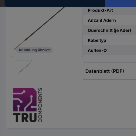
Hst.-
Teile-
Produkt-Art
Nr.
Anzahl Adern
ein
Querschnitt (je Ader)
Kabeltyp
Außen-Ø
Abbildung ähnlich
Datenblatt (PDF)