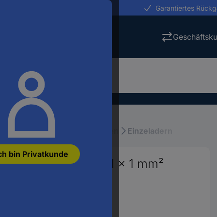
erungen in 24h
Garantiertes Rück
Geschäftsk
en
Einzeladern, Drähte, Litzen
Einzeladern
ch bin Privatkunde
gleitung FLRY-B 1 x 1 mm²
8
anzeigen