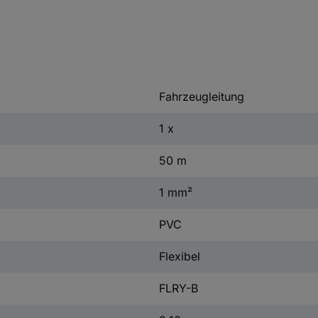
Fahrzeugleitung
1 x
50 m
1 mm²
PVC
Flexibel
FLRY-B