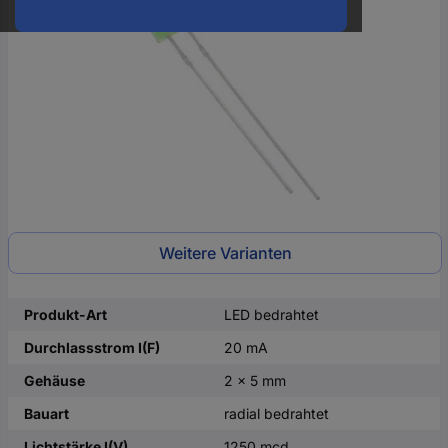
oder
eine
Hst.-
Teile-
Nr.
ein
Weitere Varianten
Produkt-Art
LED bedrahtet
Durchlassstrom I(F)
20 mA
Gehäuse
2 x 5 mm
Bauart
radial bedrahtet
Lichtstärke I(V)
1250 mcd