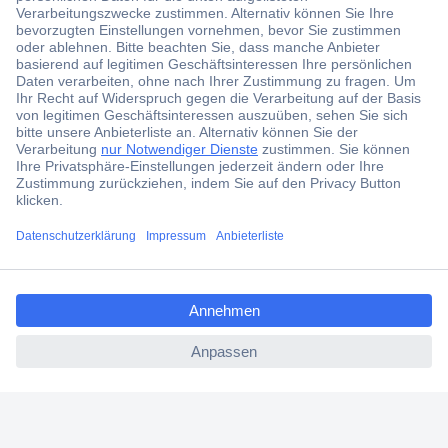
Der Conrad Newsletter
Jetzt anmelden und exklusive Aktionen,
aktuelle News und Angebote immer zuerst
erhalten.
Jetzt anmelden
Filialen
Versandkostenfrei ab 100,00 € zzgl. MwSt. **
ccp.user.init.failed.titl
Angebotsservice
e
Beschaffungsservice
ccp.user.init.failed
Für Geschäftskunden
E-Procurement