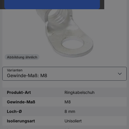
oder
eine
Hst.-
Teile-
Nr.
ein
Abbildung ähnlich
Varianten
Produkt-Art
Ringkabelschuh
Gewinde-Maß
M8
Loch-Ø
8 mm
Isolierungsart
Unisoliert