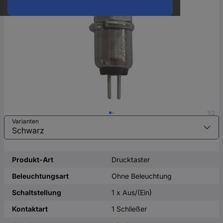
oder
eine
Hst.-
Teile-
Nr.
ein
1/2
Varianten
Produkt-Art
Drucktaster
Beleuchtungsart
Ohne Beleuchtung
Schaltstellung
1 x Aus/(Ein)
Kontaktart
1 Schließer