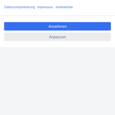
Versandkostenfrei ab 100,00 € zzgl. MwSt. **
Angebotsservice
ccp.user.init.failed.titl
Beschaffungsservice
e
ccp.user.init.failed
Für Geschäftskunden
E-Procurement
Open Catalog Interface (OCI)
Conrad Smart Procure (CSP)
Für Verkäufer
Für Affiliate
Für Lieferanten