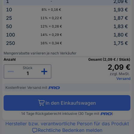
1
2,09 €
-
10
1,93 €
8% = 0,16 €
25
1,87 €
11% = 0,22 €
50
1,83 €
12% = 0,26 €
100
1,80 €
14% = 0,29 €
250
1,75 €
16% = 0,34 €
Mengenrabatte variieren je nach Verkäufer
Anzahl
Gesamt (2,09 € / Stück)
2,09 €
Stück
zzgl. MwSt.
Versand
Kostenfreier Versand mit
In den Einkaufswagen
14 Tage Rückgaberecht inklusive (30 Tage mit
)
Hersteller bzw. verantwortliche Person für das Produkt
Rechtliche Bedenken melden