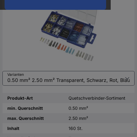
oder
eine
Hst.-
Teile-
Nr.
ein
Varianten
Produkt-Art
Quetschverbinder-Sortiment
min. Querschnitt
0.50 mm²
max. Querschnitt
2.50 mm²
Inhalt
160 St.