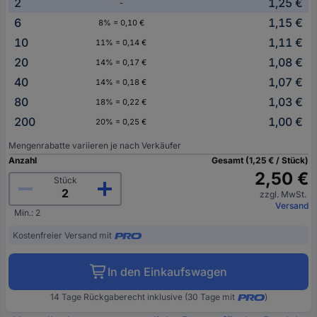
2
1,25 €
-
6
1,15 €
8% = 0,10 €
10
1,11 €
11% = 0,14 €
20
1,08 €
14% = 0,17 €
40
1,07 €
14% = 0,18 €
80
1,03 €
18% = 0,22 €
200
1,00 €
20% = 0,25 €
Mengenrabatte variieren je nach Verkäufer
Anzahl
Gesamt (1,25 € / Stück)
2,50 €
Stück
zzgl. MwSt.
Versand
Min.: 2
Kostenfreier Versand mit
In den Einkaufswagen
14 Tage Rückgaberecht inklusive (30 Tage mit
)