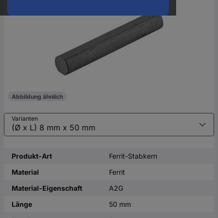
oder
eine
Hst.-
Teile-
Nr.
ein
Abbildung ähnlich
Varianten
Produkt-Art
Ferrit-Stabkern
Material
Ferrit
Material-Eigenschaft
A2G
Länge
50 mm