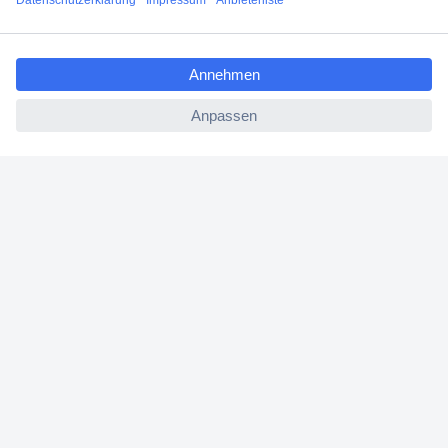
Angebotsservice
ccp.user.init.failed.titl
Beschaffungsservice
e
ccp.user.init.failed
Für Geschäftskunden
E-Procurement
Open Catalog Interface (OCI)
Conrad Smart Procure (CSP)
Für Verkäufer
Für Affiliate
Für Lieferanten