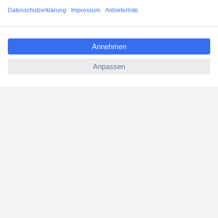
Angebotsservice
ccp.user.init.failed.titl
Beschaffungsservice
e
ccp.user.init.failed
Für Geschäftskunden
E-Procurement
Open Catalog Interface (OCI)
Conrad Smart Procure (CSP)
Für Verkäufer
Für Affiliate
Für Lieferanten