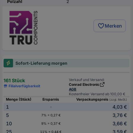
Polzahl
2
Merken
Sofort-Lieferung morgen
161 Stück
Verkauf und Versand:
Conrad Electronic
Filialverfügbarkeit
AGB
Kostenfreier Versand ab 100,00 €
Menge (Stück)
Ersparnis
Verpackungspreis
(zzgl. MwSt.)
1
4,03 €
-
5
3,76 €
7% = 0,27 €
10
3,66 €
9% = 0,37 €
25
3,59 €
11% = 0,44 €