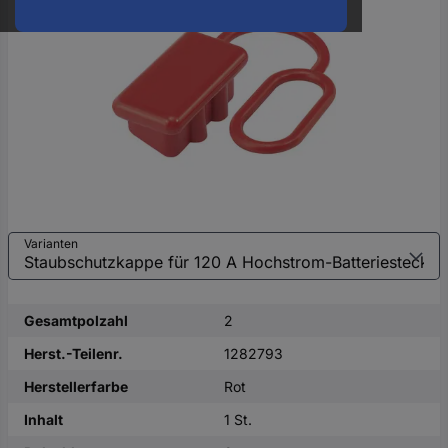
oder
eine
Hst.-
Teile-
Nr.
ein
Varianten
Gesamtpolzahl
2
Herst.-Teilenr.
1282793
Herstellerfarbe
Rot
Inhalt
1 St.