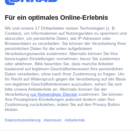
Der Conrad Newsletter
Jetzt anmelden und exklusive Aktionen,
aktuelle News und Angebote immer zuerst
erhalten.
Jetzt anmelden
Filialen
Versandkostenfrei ab 100,00 € zzgl. MwSt. **
Angebotsservice
ccp.user.init.failed.titl